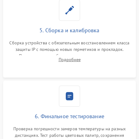
5. Сборка и калибровка
Сборка устройства с обязательным восстановлением класса
защиты IP с помощью новых герметиков и прокладок.
Программная калибровка матрицы по эталонному
Подробнее
абсолютно черному телу для точного измерения температур.
6. Финальное тестирование
Проверка погрешности замеров температуры на разных
дистанциях. Тест работы цветовых палитр, сохранения