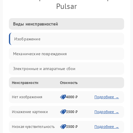
Pulsar
Виды неисправностей
Изображение
Механические повреждения
Электронные и аппаратные сбои
Неисправности
Стоимость
Неисправности сенсора и оптики
Нет изображения
4000 ₽
Подробнее →
Программные ошибки
Искажение картинки
3500 ₽
Подробнее →
Электропитание
Низкая чувствительность
3500 ₽
Подробнее →
Измерения