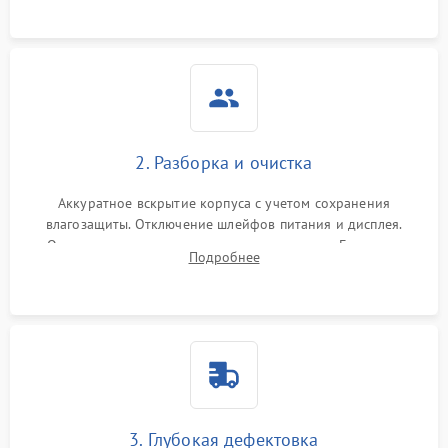
ошибок.
2. Разборка и очистка
Аккуратное вскрытие корпуса с учетом сохранения
влагозащиты. Отключение шлейфов питания и дисплея.
Очистка внутренних плат от окислов и пыли. Бережная
Подробнее
обработка германиевого объектива специализированными
растворами.
3. Глубокая дефектовка