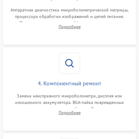
Аппаратная диагностика микроболометрической матрицы,
процессора обработки изображений и цепей питания.
Проверка целостности шлейфов, модуля памяти и
Подробнее
интерфейсов связи. Выявление сгоревших SMD-компонентов
на плате.
4. Компонентный ремонт
Замена неисправного микроболометра, дисплея или
изношенного аккумулятора. BGA-пайка поврежденных
контроллеров на материнской плате. Восстановление
Подробнее
разъемов и кнопок, замена поврежденных элементов
корпуса.