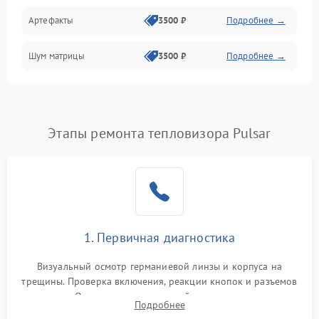
Артефакты
3500 ₽
Подробнее →
Матрица
Шум матрицы
3500 ₽
Подробнее →
Проблемы питания
Температурные проблемы
Сбои коммуникаций и интерфейсов
Этапы ремонта тепловизора Pulsar
Программные сбои
Проблемы с объективом
1. Первичная диагностика
Экран (дисплей)
Визуальный осмотр германиевой линзы и корпуса на
трещины. Проверка включения, реакции кнопок и разъемов
зарядки. Оценка вывода тепловой сигнатуры на экран,
Подробнее
проверка базовых функций и считывание системных