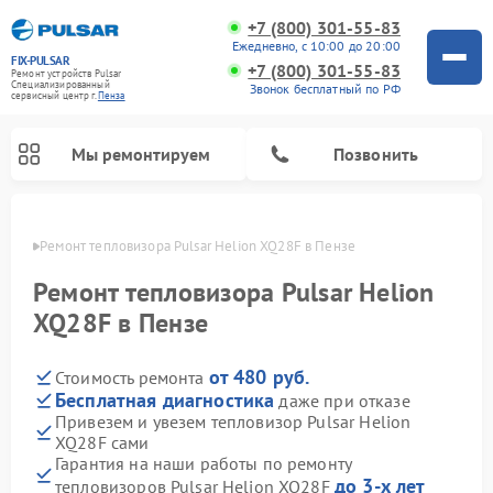
+7 (800) 301-55-83
Ежедневно, с 10:00 до 20:00
FIX-PULSAR
+7 (800) 301-55-83
Ремонт устройств Pulsar
Специализированный
Звонок бесплатный по РФ
cервисный центр г.
Пенза
Мы ремонтируем
Позвонить
Пензе
Ремонт тепловизора Pulsar Helion XQ28F в Пензе
Ремонт тепловизора Pulsar Helion
XQ28F в Пензе
Ремонт прицелов ночного видения Pulsar
Ремонт оптических прицелов Pulsar
Ремонт тепловизионных прицелов Pulsar
Ремонт цифровых монокуляров Pulsar
от 480 руб.
Стоимость ремонта
Бесплатная диагностика
даже при отказе
Привезем и увезем тепловизор Pulsar Helion
XQ28F сами
Гарантия на наши работы по ремонту
до 3-х лет
тепловизоров Pulsar Helion XQ28F