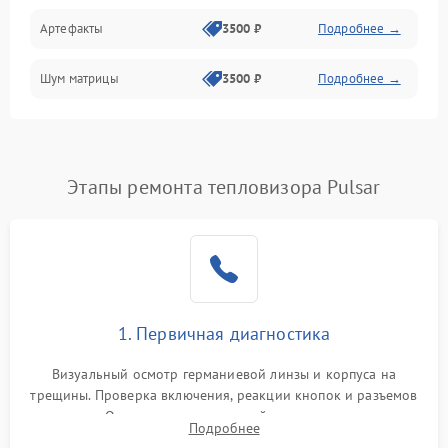
Артефакты
3500 ₽
Подробнее →
Матрица
Шум матрицы
3500 ₽
Подробнее →
Проблемы питания
Температурные проблемы
Сбои коммуникаций и интерфейсов
Этапы ремонта тепловизора Pulsar
Программные сбои
Проблемы с объективом
1. Первичная диагностика
Экран (дисплей)
Визуальный осмотр германиевой линзы и корпуса на
трещины. Проверка включения, реакции кнопок и разъемов
зарядки. Оценка вывода тепловой сигнатуры на экран,
Подробнее
проверка базовых функций и считывание системных