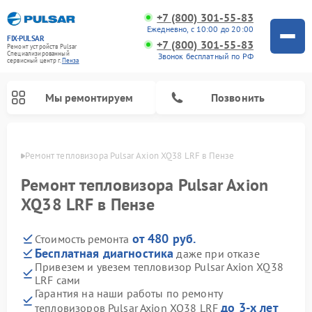
+7 (800) 301-55-83
Ежедневно, с 10:00 до 20:00
FIX-PULSAR
+7 (800) 301-55-83
Ремонт устройств Pulsar
Специализированный
Звонок бесплатный по РФ
cервисный центр г.
Пенза
Мы ремонтируем
Позвонить
Пензе
Ремонт тепловизора Pulsar Axion XQ38 LRF в Пензе
Ремонт тепловизора Pulsar Axion
XQ38 LRF в Пензе
Ремонт прицелов ночного видения Pulsar
Ремонт оптических прицелов Pulsar
Ремонт тепловизионных прицелов Pulsar
Ремонт цифровых монокуляров Pulsar
от 480 руб.
Стоимость ремонта
Бесплатная диагностика
даже при отказе
Привезем и увезем тепловизор Pulsar Axion XQ38
LRF сами
Гарантия на наши работы по ремонту
до 3-х лет
тепловизоров Pulsar Axion XQ38 LRF