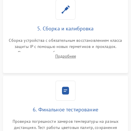
5. Сборка и калибровка
Сборка устройства с обязательным восстановлением класса
защиты IP с помощью новых герметиков и прокладок.
Программная калибровка матрицы по эталонному
Подробнее
абсолютно черному телу для точного измерения температур.
6. Финальное тестирование
Проверка погрешности замеров температуры на разных
дистанциях. Тест работы цветовых палитр, сохранения