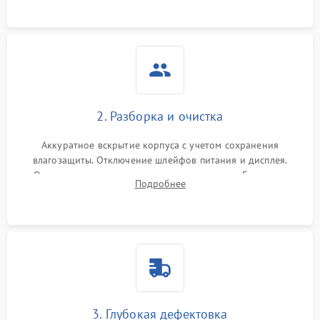
ошибок.
2. Разборка и очистка
Аккуратное вскрытие корпуса с учетом сохранения
влагозащиты. Отключение шлейфов питания и дисплея.
Очистка внутренних плат от окислов и пыли. Бережная
Подробнее
обработка германиевого объектива специализированными
растворами.
3. Глубокая дефектовка