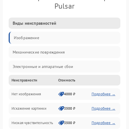
Pulsar
Виды неисправностей
Изображение
Механические повреждения
Электронные и аппаратные сбои
Неисправности
Стоимость
Неисправности сенсора и оптики
Нет изображения
4000 ₽
Подробнее →
Программные ошибки
Искажение картинки
3500 ₽
Подробнее →
Электропитание
Низкая чувствительность
3500 ₽
Подробнее →
Измерения