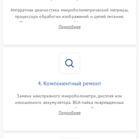
Аппаратная диагностика микроболометрической матрицы,
процессора обработки изображений и цепей питания.
Проверка целостности шлейфов, модуля памяти и
Подробнее
интерфейсов связи. Выявление сгоревших SMD-компонентов
на плате.
4. Компонентный ремонт
Замена неисправного микроболометра, дисплея или
изношенного аккумулятора. BGA-пайка поврежденных
контроллеров на материнской плате. Восстановление
Подробнее
разъемов и кнопок, замена поврежденных элементов
корпуса.