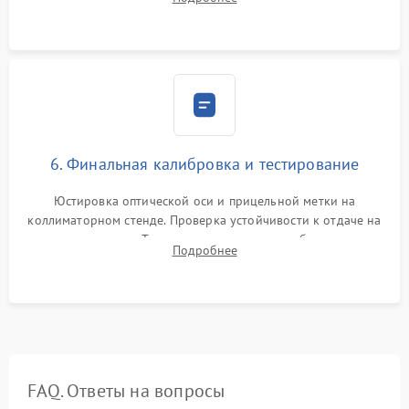
осушенным азотом для предотвращения запотевания оптики
при перепадах температур.
6. Финальная калибровка и тестирование
Юстировка оптической оси и прицельной метки на
коллиматорном стенде. Проверка устойчивости к отдаче на
ударном стенде. Тестирование качества изображения в
Подробнее
темноте, дальности обнаружения и корректной работы всех
режимов прицела.
FAQ. Ответы на вопросы