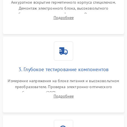
Аккуратное вскрытие герметичного корпуса спецключом.
Демонтаж электронного блока, высоковольтного
преобразователя и оптической системы. Осмотр контактов
Подробнее
на окисление и проверка целостности уплотнительных
колец влагозащиты.
3. Глубокое тестирование компонентов
Измерение напряжения на блоке питания и высоковольтном
преобразователе. Проверка электронно-оптического
преобразователя (ЭОП) на стенде на предмет эмиссии,
Подробнее
шумов и засветок. Диагностика микросхем цифровых
моделей под микроскопом.