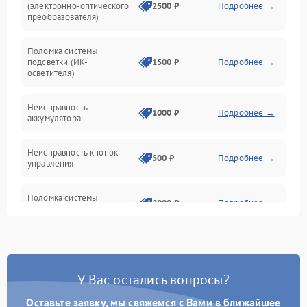
(электронно-оптического
2500 ₽
Подробнее →
преобразователя)
Прочие неисправности
Поломка системы
подсветки (ИК-
1500 ₽
Подробнее →
Оптика
осветителя)
Неисправность
1000 ₽
Подробнее →
аккумулятора
Неисправность кнопок
500 ₽
Подробнее →
управления
Поломка системы
2000 ₽
Подробнее →
стабилизации
Повреждение системы
1000 ₽
Подробнее →
защиты от перегрузок
У Вас остались вопросы?
Неисправность системы
автоматического
1000 ₽
Подробнее →
Оставьте заявку, мы свяжемся с Вами в ближайшее