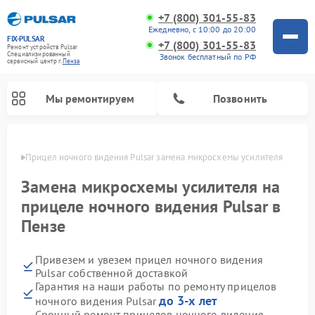
+7 (800) 301-55-83
Ежедневно, с 10:00 до 20:00
FIX-PULSAR
+7 (800) 301-55-83
Ремонт устройств Pulsar
Специализированный
Звонок бесплатный по РФ
cервисный центр г.
Пенза
Мы ремонтируем
Позвонить
Пензе
Прицел ночного видения Pulsar замена микросхемы усилителя
Замена микросхемы усилителя на
прицеле ночного видения Pulsar в
Ремонт оптических прицелов Pulsar
Ремонт тепловизионных прицелов Pulsar
Ремонт цифровых монокуляров Pulsar
Пензе
Привезем и увезем прицел ночного видения
Pulsar собственной доставкой
Гарантия на наши работы по ремонту прицелов
до 3-х лет
ночного видения Pulsar
Срочный ремонт прицелов ночного видения