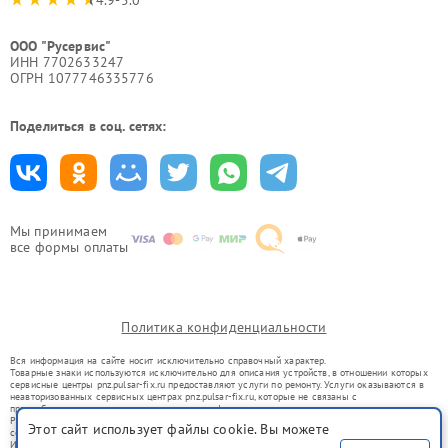
4.9-5.0
ООО "Русервис"
ИНН 7702633247
ОГРН 1077746335776
Поделиться в соц. сетях:
Мы принимаем
все формы оплаты
Политика конфиденциальности
Вся информация на сайте носит исключительно справочный характер.
Товарные знаки используются исключительно для описания устройств, в отношении которых
сервисные центры pnz.pulsar-fix.ru предоставляют услуги по ремонту. Услуги оказываются в
неавторизованных сервисных центрах pnz.pulsar-fix.ru, которые не связаны с
правообладателями товарных знаков или их официальными представителями.
Ремонт осуществляется для устройств, уже введенных в гражданский оборот в соответствии
Этот сайт использует файлы cookie. Вы можете
со статьей 1487 ГК РФ.
Использование товарных знаков не преследует цели индивидуализации услуг или введения