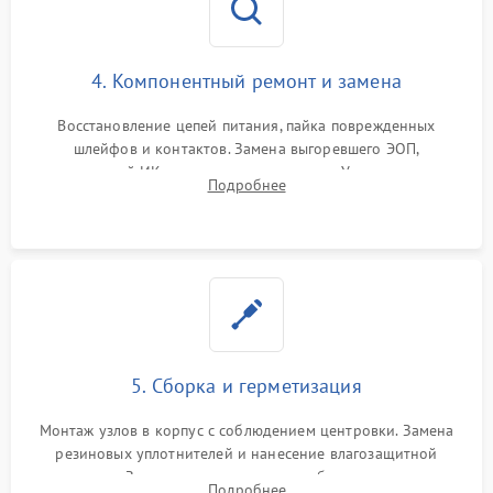
4. Компонентный ремонт и замена
Восстановление цепей питания, пайка поврежденных
шлейфов и контактов. Замена выгоревшего ЭОП,
неисправной ИК-подсветки или матрицы. Ультразвуковая
Подробнее
очистка плат и удаление загрязнений с линз объектива и
окуляра спецрастворами.
5. Сборка и герметизация
Монтаж узлов в корпус с соблюдением центровки. Замена
резиновых уплотнителей и нанесение влагозащитной
смазки. Заполнение внутреннего объема прицела
Подробнее