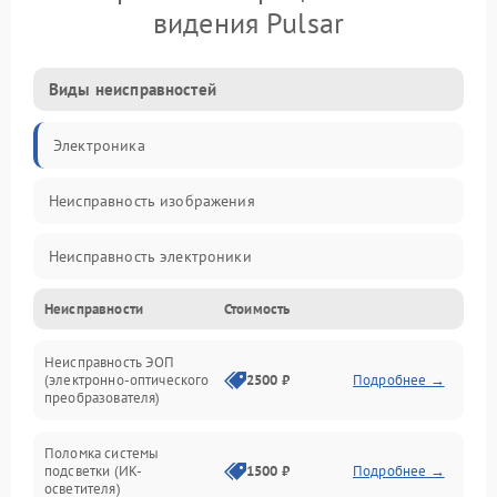
видения Pulsar
Виды неисправностей
Электроника
Неисправность изображения
Неисправность электроники
Неисправности
Стоимость
Механические повреждения
Неисправность ЭОП
Неисправность управления
(электронно-оптического
2500 ₽
Подробнее →
преобразователя)
Прочие неисправности
Поломка системы
подсветки (ИК-
1500 ₽
Подробнее →
Оптика
осветителя)