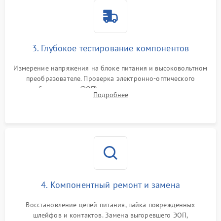
3. Глубокое тестирование компонентов
Измерение напряжения на блоке питания и высоковольтном
преобразователе. Проверка электронно-оптического
преобразователя (ЭОП) на стенде на предмет эмиссии,
Подробнее
шумов и засветок. Диагностика микросхем цифровых
моделей под микроскопом.
4. Компонентный ремонт и замена
Восстановление цепей питания, пайка поврежденных
шлейфов и контактов. Замена выгоревшего ЭОП,