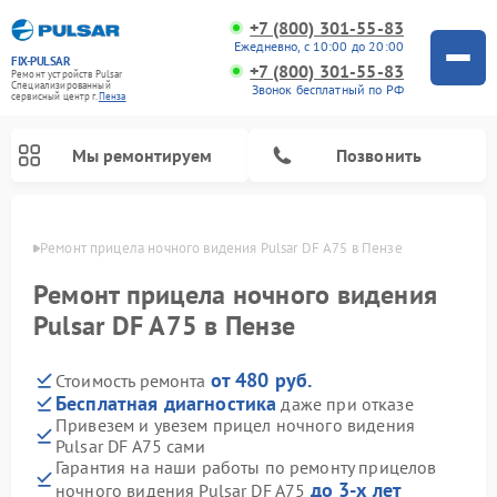
+7 (800) 301-55-83
Ежедневно, с 10:00 до 20:00
FIX-PULSAR
+7 (800) 301-55-83
Ремонт устройств Pulsar
Специализированный
Звонок бесплатный по РФ
cервисный центр г.
Пенза
Мы ремонтируем
Позвонить
Пензе
Ремонт прицела ночного видения Pulsar DF A75 в Пензе
Ремонт прицела ночного видения
Pulsar DF A75 в Пензе
Ремонт оптических прицелов Pulsar
Ремонт тепловизионных прицелов Pulsar
Ремонт цифровых монокуляров Pulsar
от 480 руб.
Стоимость ремонта
Бесплатная диагностика
даже при отказе
Привезем и увезем прицел ночного видения
Pulsar DF A75 сами
Гарантия на наши работы по ремонту прицелов
до 3-х лет
ночного видения Pulsar DF A75