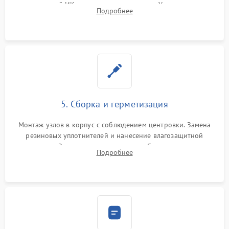
неисправной ИК-подсветки или матрицы. Ультразвуковая
Подробнее
очистка плат и удаление загрязнений с линз объектива и
окуляра спецрастворами.
5. Сборка и герметизация
Монтаж узлов в корпус с соблюдением центровки. Замена
резиновых уплотнителей и нанесение влагозащитной
смазки. Заполнение внутреннего объема прицела
Подробнее
осушенным азотом для предотвращения запотевания оптики
при перепадах температур.