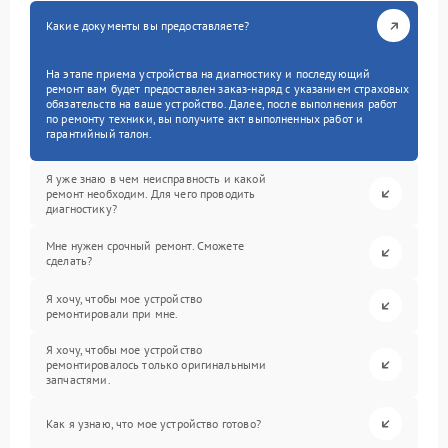
Какие документы вы предоставляете?
На этапе приема устройства на диагностику и последующий
ремонт вам будет предоставлен заказ-наряд с указанием страховых
обязательств на ваше устройство. Далее, после выполнения работ
по ремонту техники, вы получите акт выполненных работ и
гарантийный талон.
Я уже знаю в чем неисправность и какой
ремонт необходим. Для чего проводить
диагностику?
Мне нужен срочный ремонт. Сможете
сделать?
Я хочу, чтобы мое устройство
ремонтировали при мне.
Я хочу, чтобы мое устройство
ремонтировалось только оригинальными
запчастями.
Как я узнаю, что мое устройство готово?