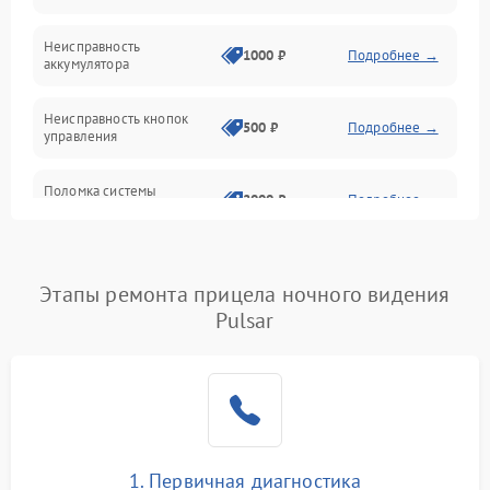
Неисправность
1000 ₽
Подробнее →
аккумулятора
Неисправность кнопок
500 ₽
Подробнее →
управления
Поломка системы
2000 ₽
Подробнее →
стабилизации
Повреждение системы
1000 ₽
Подробнее →
защиты от перегрузок
Этапы ремонта прицела ночного видения
Pulsar
Неисправность системы
автоматического
1000 ₽
Подробнее →
отключения
Поломка системы защиты
1000 ₽
Подробнее →
от короткого замыкания
1. Первичная диагностика