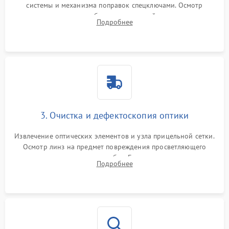
системы и механизма поправок спецключами. Осмотр
внутренних резьбовых соединений, пружин и
Подробнее
уплотнительных колец. Поиск причин люфта, смещения
точки попадания или заклинивания подвижных частей.
3. Очистка и дефектоскопия оптики
Извлечение оптических элементов и узла прицельной сетки.
Осмотр линз на предмет повреждения просветляющего
покрытия или появления грибка. Бережная очистка стекол
Подробнее
спецрастворами. Проверка целостности гравированной
сетки и модуля ее подсветки.