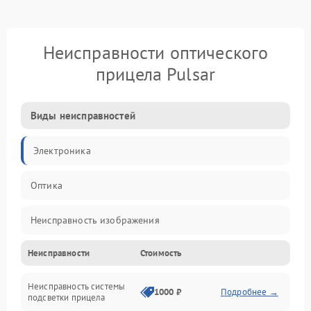
Неисправности оптического
прицела Pulsar
Виды неисправностей
Электроника
Оптика
Неисправность изображения
Неисправности
Стоимость
Механические повреждения
Неисправность системы
Неисправность фокусировки и оптики
1000 ₽
Подробнее →
подсветки прицела