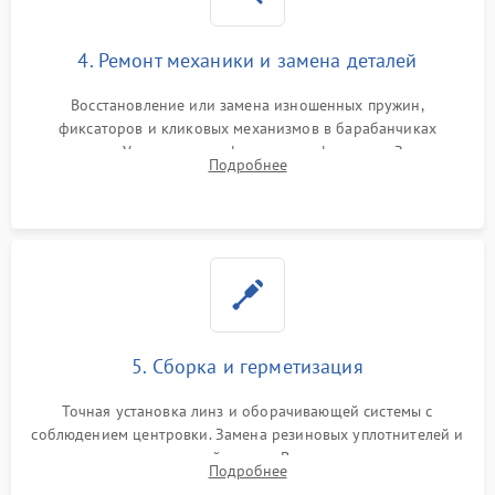
4. Ремонт механики и замена деталей
Восстановление или замена изношенных пружин,
фиксаторов и кликовых механизмов в барабанчиках
поправок. Устранение люфтов в трансфокаторе. Замена
Подробнее
поврежденных линз, разбитой сетки или восстановление
контактов в цепи подсветки прицельной марки.
5. Сборка и герметизация
Точная установка линз и оборачивающей системы с
соблюдением центровки. Замена резиновых уплотнителей и
нанесение влагозащитной смазки. Вакуумирование корпуса
Подробнее
и заполнение его осушенным азотом или аргоном для