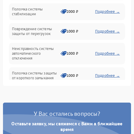
Неисправность подсветки и электроники
Поломка системы
2000 ₽
Подробнее →
стабилизации
Прочие неисправности
Повреждение системы
1000 ₽
Подробнее →
защиты от перегрузок
Электропитание
Неисправность системы
Механика
автоматического
1000 ₽
Подробнее →
отключения
Управление
Поломка системы защиты
1000 ₽
Подробнее →
от короткого замыкания
Корпус/Герметичность
Повреждение системы
Датчики
1000 ₽
Подробнее →
защиты от перегрева
У Вас остались вопросы?
Неисправность системы
защиты от
1000 ₽
Подробнее →
перенапряжения
Оставьте заявку, мы свяжемся с Вами в ближайшее
время