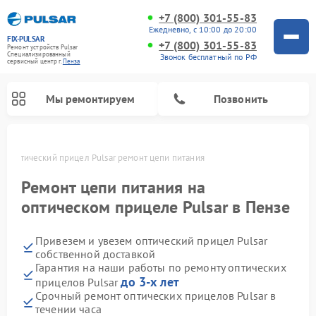
+7 (800) 301-55-83
Ежедневно, с 10:00 до 20:00
FIX-PULSAR
+7 (800) 301-55-83
Ремонт устройств Pulsar
Специализированный
Звонок бесплатный по РФ
cервисный центр г.
Пенза
Мы ремонтируем
Позвонить
е
Оптический прицел Pulsar ремонт цепи питания
Ремонт цепи питания на
оптическом прицеле Pulsar в Пензе
Ремонт тепловизионных прицелов Pulsar
Ремонт прицелов ночного видения Pulsar
Ремонт цифровых монокуляров Pulsar
Привезем и увезем оптический прицел Pulsar
собственной доставкой
Гарантия на наши работы по ремонту оптических
до 3-х лет
прицелов Pulsar
Срочный ремонт оптических прицелов Pulsar в
течении часа