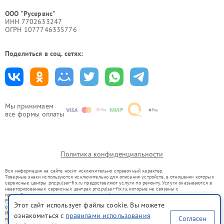
ООО "Русервис"
ИНН 7702633247
ОГРН 1077746335776
Поделиться в соц. сетях:
Мы принимаем
все формы оплаты
Политика конфиденциальности
Вся информация на сайте носит исключительно справочный характер.
Товарные знаки используются исключительно для описания устройств, в отношении которых
сервисные центры pnz.pulsar-fix.ru предоставляют услуги по ремонту. Услуги оказываются в
неавторизованных сервисных центрах pnz.pulsar-fix.ru, которые не связаны с
правообладателями товарных знаков или их официальными представителями.
Ремонт осуществляется для устройств, уже введенных в гражданский оборот в соответствии
Этот сайт использует файлы cookie. Вы можете
со статьей 1487 ГК РФ.
Использование товарных знаков не преследует цели индивидуализации услуг или введения
ознакомиться с
правилами использования
Согласен
потребителей в заблуждение, а служит для информирования о предоставляемых услугах по