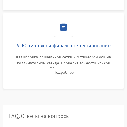
защиты линз от внутреннего запотевания.
6. Юстировка и финальное тестирование
Калибровка прицельной сетки и оптической оси на
коллиматорном стенде. Проверка точности кликов
механизма поправок. Обязательное испытание прицела на
Подробнее
ударном стенде для проверки устойчивости к отдаче и
гарантии сохранения точки пристрелки.
FAQ. Ответы на вопросы