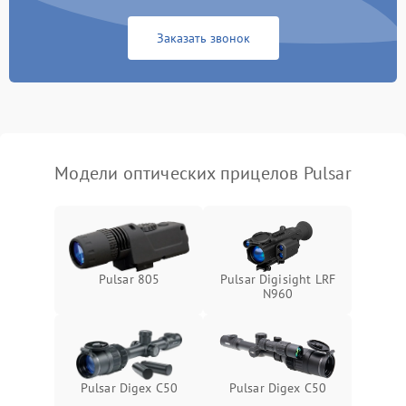
Неисправность системы
1000 ₽
Подробнее →
защиты от замыкания
Заказать звонок
Неисправность системы
1000 ₽
Подробнее →
защиты от перегрева
Поломка системы защиты
1000 ₽
Подробнее →
от перенапряжения
Модели оптических прицелов Pulsar
Поломка системы защиты
1000 ₽
Подробнее →
от замыкания
Pulsar 805
Pulsar Digisight LRF
N960
Pulsar Digex C50
Pulsar Digex C50