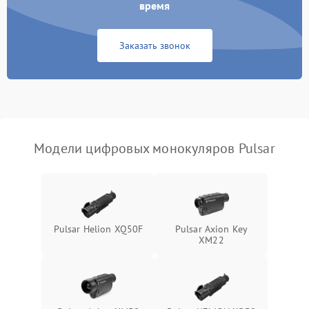
время
Неисправность Wi-
1500 ₽
Подробнее →
Fi/Bluetooth модуля
Заказать звонок
Проблемы с калибровкой
1000 ₽
Подробнее →
изображения
Неисправность разъемов
500 ₽
Подробнее →
(MicroSD, AV)
Модели цифровых монокуляров Pulsar
Неисправность системы
2000 ₽
Подробнее →
стабилизации
Проблемы с заземлением
1000 ₽
Подробнее →
Pulsar Helion XQ50F
Pulsar Axion Key
XM22
Повреждение печатной
2800 ₽
Подробнее →
платы
Неисправность кнопок
500 ₽
Подробнее →
управления