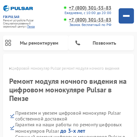
+7 (800) 301-55-83
Ежедневно, с 10:00 до 20:00
FIX-PULSAR
+7 (800) 301-55-83
Ремонт устройств Pulsar
Специализированный
Звонок бесплатный по РФ
cервисный центр г.
Пенза
Мы ремонтируем
Позвонить
Пензе
Цифровой монокуляр Pulsar ремонт модуля ночного видения
Ремонт модуля ночного видения на
цифровом монокуляре Pulsar в
Ремонт оптических прицелов Pulsar
Ремонт тепловизионных прицелов Pulsar
Ремонт прицелов ночного видения Pulsar
Пензе
Привезем и увезем цифровой монокуляр Pulsar
собственной доставкой
Гарантия на наши работы по ремонту цифровых
до 3-х лет
монокуляров Pulsar
Срочный ремонт цифровых монокуляров Pulsar в