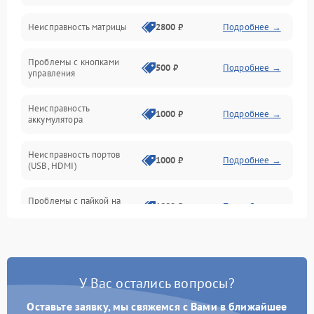
Неисправность матрицы
2800 ₽
Подробнее →
Управление
Проблемы с кнопками
Механические повреждения
500 ₽
Подробнее →
управления
Неисправность
1000 ₽
Подробнее →
аккумулятора
Неисправность портов
1000 ₽
Подробнее →
(USB, HDMI)
Проблемы с пайкой на
1000 ₽
Подробнее →
плате
Неисправность
2800 ₽
Подробнее →
процессора
У Вас остались вопросы?
Повреждение внутренних
500 ₽
Подробнее →
проводов
Оставьте заявку, мы свяжемся с Вами в ближайшее