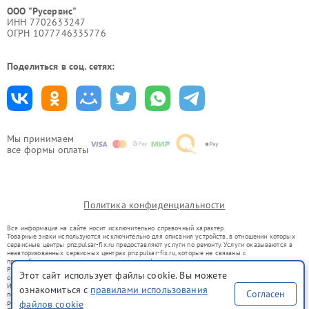
ООО "Русервис"
ИНН 7702633247
ОГРН 1077746335776
Поделиться в соц. сетях:
Мы принимаем
все формы оплаты
Политика конфиденциальности
Вся информация на сайте носит исключительно справочный характер.
Товарные знаки используются исключительно для описания устройств, в отношении которых
сервисные центры pnz.pulsar-fix.ru предоставляют услуги по ремонту. Услуги оказываются в
неавторизованных сервисных центрах pnz.pulsar-fix.ru, которые не связаны с
правообладателями товарных знаков или их официальными представителями.
Ремонт осуществляется для устройств, уже введенных в гражданский оборот в соответствии
Этот сайт использует файлы cookie. Вы можете
со статьей 1487 ГК РФ.
Использование товарных знаков не преследует цели индивидуализации услуг или введения
ознакомиться с
правилами использования
Согласен
потребителей в заблуждение, а служит для информирования о предоставляемых услугах по
ремонту техники указанных брендов.
файлов cookie