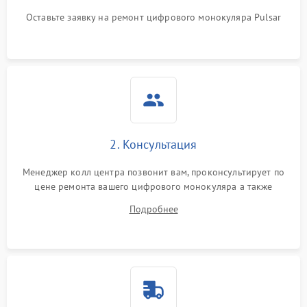
Проблемы с калибровкой
1000 ₽
Подробнее →
Оставьте заявку на ремонт цифрового монокуляра Pulsar
изображения
Неисправность разъемов
500 ₽
Подробнее →
(MicroSD, AV)
Неисправность системы
2000 ₽
Подробнее →
стабилизации
Проблемы с заземлением
2. Консультация
1000 ₽
Подробнее →
Менеджер колл центра позвонит вам, проконсультирует по
Повреждение печатной
2800 ₽
Подробнее →
цене ремонта вашего цифрового монокуляра а также
платы
ответит на все ваши вопросы.
Подробнее
Неисправность кнопок
500 ₽
Подробнее →
управления