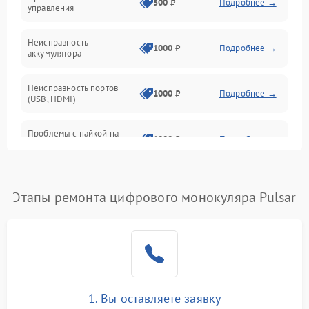
Механические повреждения
500 ₽
Подробнее →
управления
Неисправность
1000 ₽
Подробнее →
аккумулятора
Неисправность портов
1000 ₽
Подробнее →
(USB, HDMI)
Проблемы с пайкой на
1000 ₽
Подробнее →
плате
Неисправность
2800 ₽
Подробнее →
процессора
Этапы ремонта цифрового монокуляра Pulsar
Повреждение внутренних
500 ₽
Подробнее →
проводов
Неисправность Wi-
1500 ₽
Подробнее →
Fi/Bluetooth модуля
1. Вы оставляете заявку