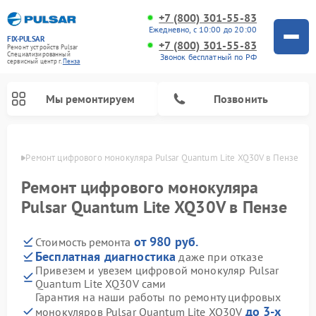
+7 (800) 301-55-83
Ежедневно, с 10:00 до 20:00
FIX-PULSAR
+7 (800) 301-55-83
Ремонт устройств Pulsar
Специализированный
Звонок бесплатный по РФ
cервисный центр г.
Пенза
Мы ремонтируем
Позвонить
Пензе
Ремонт цифрового монокуляра Pulsar Quantum Lite XQ30V в Пензе
Ремонт цифрового монокуляра
Pulsar Quantum Lite XQ30V в Пензе
Ремонт оптических прицелов Pulsar
Ремонт тепловизионных прицелов Pulsar
Ремонт прицелов ночного видения Pulsar
от 980 руб.
Стоимость ремонта
Бесплатная диагностика
даже при отказе
Привезем и увезем цифровой монокуляр Pulsar
Quantum Lite XQ30V сами
Гарантия на наши работы по ремонту цифровых
до 3-х
монокуляров Pulsar Quantum Lite XQ30V