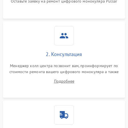
Оставьте заявку на ремонт цифрового монокуляра Pulsar
изображения
Неисправность разъемов
500 ₽
Подробнее →
(MicroSD, AV)
Неисправность системы
2000 ₽
Подробнее →
стабилизации
Проблемы с заземлением
2. Консультация
1000 ₽
Подробнее →
Менеджер колл центра позвонит вам, проинформирует по
Повреждение печатной
2800 ₽
Подробнее →
стоимости ремонта вашего цифрового монокуляра а также
платы
ответит на все ваши вопросы.
Подробнее
Неисправность кнопок
500 ₽
Подробнее →
управления