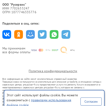
ООО "Русервис"
ИНН 7702633247
ОГРН 1077746335776
Поделиться в соц. сетях:
Мы принимаем
все формы оплаты
Политика конфиденциальности
Вся информация на сайте носит исключительно справочный характер.
Товарные знаки используются исключительно для описания устройств, в отношении которых
сервисные центры pnz.pulsar-fix.ru предоставляют услуги по ремонту. Услуги оказываются в
неавторизованных сервисных центрах pnz.pulsar-fix.ru, которые не связаны с
правообладателями товарных знаков или их официальными представителями.
Ремонт осуществляется для устройств, уже введенных в гражданский оборот в соответствии
Этот сайт использует файлы cookie. Вы можете
со статьей 1487 ГК РФ.
Использование товарных знаков не преследует цели индивидуализации услуг или введения
ознакомиться с
правилами использования
Согласен
потребителей в заблуждение, а служит для информирования о предоставляемых услугах по
ремонту техники указанных брендов.
файлов cookie