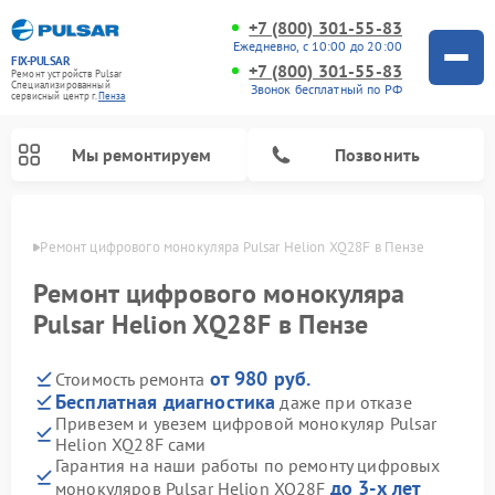
+7 (800) 301-55-83
Ежедневно, с 10:00 до 20:00
FIX-PULSAR
+7 (800) 301-55-83
Ремонт устройств Pulsar
Специализированный
Звонок бесплатный по РФ
cервисный центр г.
Пенза
Мы ремонтируем
Позвонить
Пензе
Ремонт цифрового монокуляра Pulsar Helion XQ28F в Пензе
Ремонт цифрового монокуляра
Pulsar Helion XQ28F в Пензе
Ремонт оптических прицелов Pulsar
Ремонт тепловизионных прицелов Pulsar
Ремонт прицелов ночного видения Pulsar
от 980 руб.
Стоимость ремонта
Бесплатная диагностика
даже при отказе
Привезем и увезем цифровой монокуляр Pulsar
Helion XQ28F сами
Гарантия на наши работы по ремонту цифровых
до 3-х лет
монокуляров Pulsar Helion XQ28F