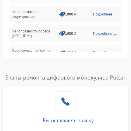
Неисправность
1000 ₽
Подробнее →
аккумулятора
Неисправность портов
1000 ₽
Подробнее →
(USB, HDMI)
Проблемы с пайкой на
1000 ₽
Подробнее →
плате
Неисправность
2800 ₽
Подробнее →
процессора
Этапы ремонта цифрового монокуляра Pulsar
Повреждение внутренних
500 ₽
Подробнее →
проводов
Неисправность Wi-
1500 ₽
Подробнее →
Fi/Bluetooth модуля
1. Вы оставляете заявку
Проблемы с калибровкой
1000 ₽
Подробнее →