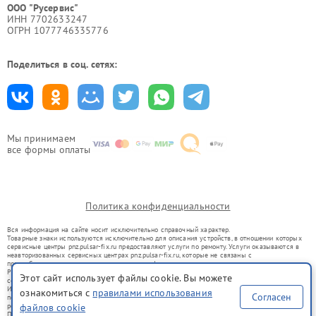
ООО "Русервис"
ИНН 7702633247
ОГРН 1077746335776
Поделиться в соц. сетях:
Мы принимаем
все формы оплаты
Политика конфиденциальности
Вся информация на сайте носит исключительно справочный характер.
Товарные знаки используются исключительно для описания устройств, в отношении которых
сервисные центры pnz.pulsar-fix.ru предоставляют услуги по ремонту. Услуги оказываются в
неавторизованных сервисных центрах pnz.pulsar-fix.ru, которые не связаны с
правообладателями товарных знаков или их официальными представителями.
Ремонт осуществляется для устройств, уже введенных в гражданский оборот в соответствии
Этот сайт использует файлы cookie. Вы можете
со статьей 1487 ГК РФ.
Использование товарных знаков не преследует цели индивидуализации услуг или введения
ознакомиться с
правилами использования
Согласен
потребителей в заблуждение, а служит для информирования о предоставляемых услугах по
ремонту техники указанных брендов.
файлов cookie
Представленная на сайте информация не является публичной офертой, определяемой