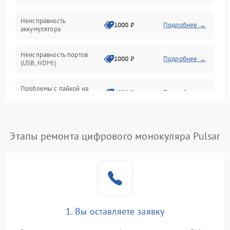
Неисправность
1000 ₽
Подробнее →
аккумулятора
Неисправность портов
1000 ₽
Подробнее →
(USB, HDMI)
Проблемы с пайкой на
1000 ₽
Подробнее →
плате
Неисправность
2800 ₽
Подробнее →
процессора
Этапы ремонта цифрового монокуляра Pulsar
Повреждение внутренних
500 ₽
Подробнее →
проводов
Неисправность Wi-
1500 ₽
Подробнее →
Fi/Bluetooth модуля
1. Вы оставляете заявку
Проблемы с калибровкой
1000 ₽
Подробнее →