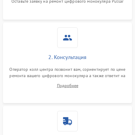
Оставьте заявку на ремонт цифрового монокуляра Pulsar
изображения
Неисправность разъемов
500 ₽
Подробнее →
(MicroSD, AV)
Неисправность системы
2000 ₽
Подробнее →
стабилизации
Проблемы с заземлением
2. Консультация
1000 ₽
Подробнее →
Оператор колл центра позвонит вам, сориентирует по цене
Повреждение печатной
2800 ₽
Подробнее →
ремонта вашего цифрового монокуляра а также ответит на
платы
все ваши вопросы.
Подробнее
Неисправность кнопок
500 ₽
Подробнее →
управления