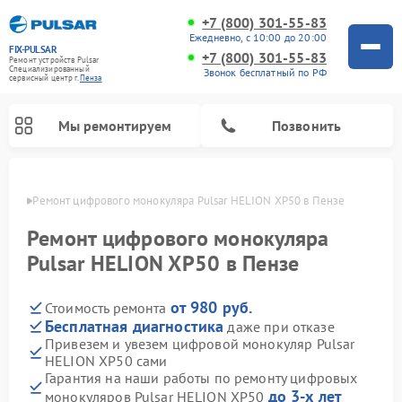
+7 (800) 301-55-83
Ежедневно, с 10:00 до 20:00
FIX-PULSAR
+7 (800) 301-55-83
Ремонт устройств Pulsar
Специализированный
Звонок бесплатный по РФ
cервисный центр г.
Пенза
Мы ремонтируем
Позвонить
Пензе
Ремонт цифрового монокуляра Pulsar HELION XP50 в Пензе
Ремонт цифрового монокуляра
Pulsar HELION XP50 в Пензе
Ремонт оптических прицелов Pulsar
Ремонт тепловизионных прицелов Pulsar
Ремонт прицелов ночного видения Pulsar
от 980 руб.
Стоимость ремонта
Бесплатная диагностика
даже при отказе
Привезем и увезем цифровой монокуляр Pulsar
HELION XP50 сами
Гарантия на наши работы по ремонту цифровых
до 3-х лет
монокуляров Pulsar HELION XP50